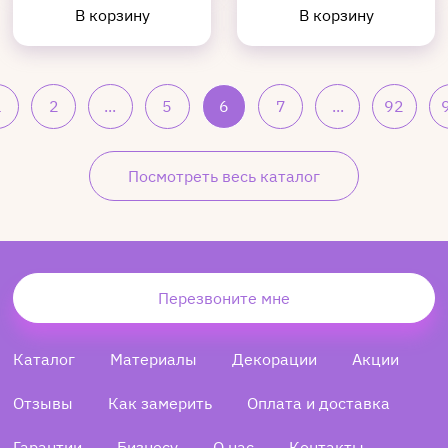
В корзину
В корзину
1
2
...
5
6
7
...
92
Посмотреть весь каталог
Перезвоните мне
Каталог
Материалы
Декорации
Акции
Отзывы
Как замерить
Оплата и доставка
Гарантии
Бизнесу
О нас
Контакты