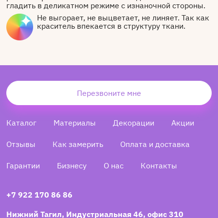
гладить в деликатном режиме с изнаночной стороны.
Не выгорает, не выцветает, не линяет. Так как
краситель впекается в структуру ткани.
Перезвоните мне
Каталог
Материалы
Декорации
Акции
Отзывы
Как замерить
Оплата и доставка
Гарантии
Бизнесу
О нас
Контакты
+7 922 170 86 86
Нижний Тагил, Индустриальная 46, офис 310