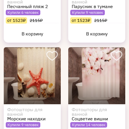
ванной
ванной
Песчанный пляж 2
Парусник в тумане
Купили 6 человек
Купили 9 человек
от 1523₽
2115₽
от 1523₽
2115₽
В корзину
В корзину
Фотошторы для
Фотошторы для
ванной
ванной
Морские находки
Соцветие вишни
Купили 9 человек
Купили 14 человек