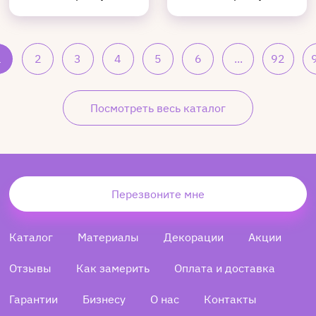
1
2
3
4
5
6
...
92
Посмотреть весь каталог
Перезвоните мне
Каталог
Материалы
Декорации
Акции
Отзывы
Как замерить
Оплата и доставка
Гарантии
Бизнесу
О нас
Контакты