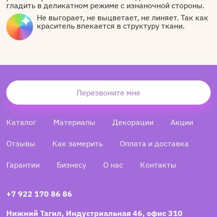
гладить в деликатном режиме с изнаночной стороны.
Не выгорает, не выцветает, не линяет. Так как
краситель впекается в структуру ткани.
Перезвоните мне
Каталог
Материалы
Декорации
Акции
Отзывы
Как замерить
Оплата и доставка
Гарантии
Бизнесу
О нас
Контакты
+7 922 170 86 86
Нижний Тагил, Индустриальная 46, офис 310