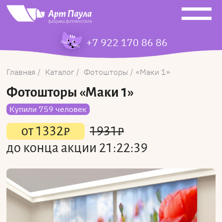
+7 922 170 86 86
Главная
Каталог
Фотошторы
Маки 1
Фотошторы
«Маки 1»
Купили 759 человек
от
1332
₽
1931
₽
до конца акции
21:22:39