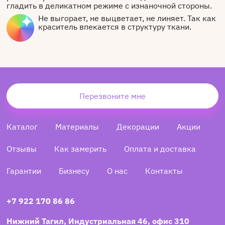
гладить в деликатном режиме с изнаночной стороны.
Не выгорает, не выцветает, не линяет. Так как
краситель впекается в структуру ткани.
Перезвоните мне
Каталог
Материалы
Декорации
Акции
Отзывы
Как замерить
Оплата и доставка
Гарантии
Бизнесу
О нас
Контакты
+7 922 170 86 86
Нижний Тагил, Индустриальная 46, офис 310