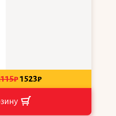
2115
₽
1523
₽
рзину