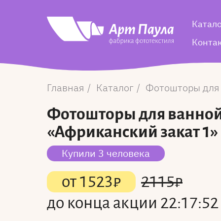
Катал
Конта
Главная
Каталог
Фотошторы для
Фотошторы для ванно
«Африканский закат 1»
Купили 3 человека
от
1523
₽
2115
₽
до конца акции
22:17:52