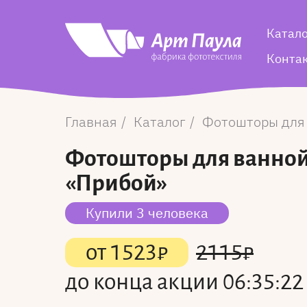
Катал
Конта
Главная
Каталог
Фотошторы для
Фотошторы для ванно
«Прибой»
Купили 3 человека
от
1523
₽
2115
₽
до конца акции
06:35:22