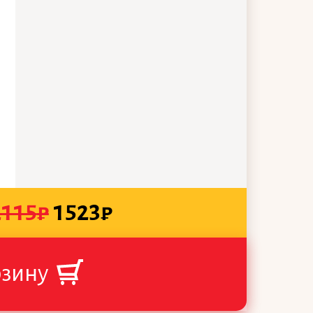
2115
₽
1523
₽
рзину