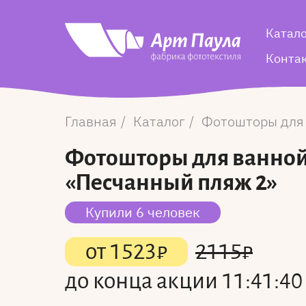
Катал
Конта
Главная
Каталог
Фотошторы для
Фотошторы для ванно
«Песчанный пляж 2»
Купили 6 человек
от
1523
₽
2115
₽
до конца акции
11:41:40