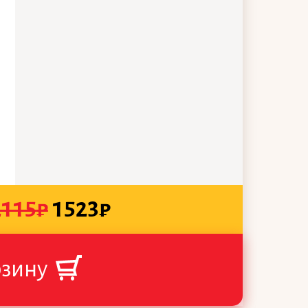
2115
₽
1523
₽
рзину