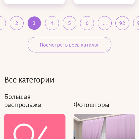
1
2
3
4
5
6
...
92
Посмотреть весь каталог
Все категории
Большая
распродажа
Фотошторы