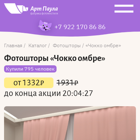
+7 922 170 86 86
Главная
Каталог
Фотошторы
Чокко омбре
Фотошторы
«Чокко омбре»
Купили 795 человек
от
1332
₽
1931
₽
до конца акции
20:04:27