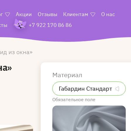
ог
Акции
Отзывы
Клиентам
О нас
кты
+7 922 170 86 86
ид из окна
на»
Материал
Обязательное поле