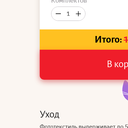
Комплектов
1
Итого:
В ко
Уход
Фототекстиль выдерживает до 