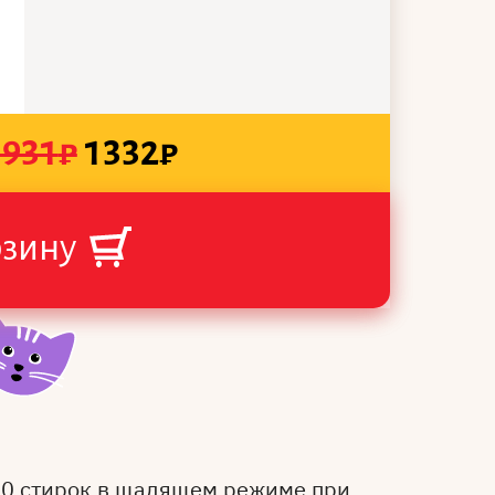
1931
₽
1332
₽
рзину
50 стирок в щадящем режиме при