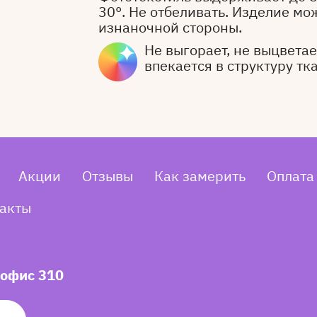
30°. Не отбеливать. Изделие мо
изнаночной стороны.
Не выгорает, не выцветает
впекается в структуру тк
Акции
Отзывы
Как замерить
Оплата
акты
 офис 310