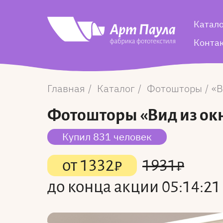
Катал
Конта
Главная
Каталог
Фотошторы
В
Фотошторы
«Вид из ок
Купил 831 человек
от
1332
₽
1931
₽
до конца акции
05:14:21