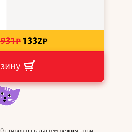
1931
₽
1332
₽
рзину
50 стирок в щадящем режиме при