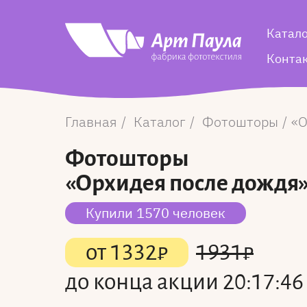
Катал
Конта
Главная
Каталог
Фотошторы
О
Фотошторы
«Орхидея после дождя
Купили 1570 человек
от
1332
₽
1931
₽
до конца акции
20:17:46