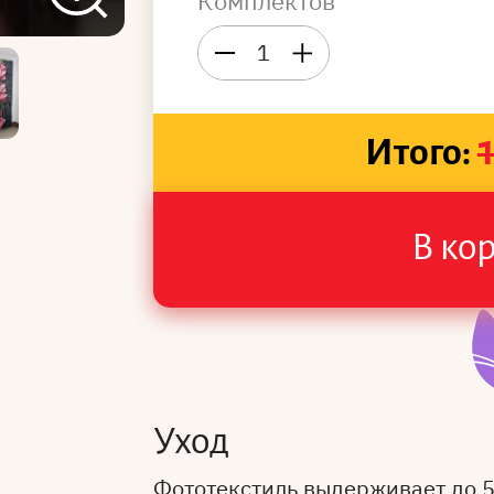
Комплектов
1
Итого:
В ко
Уход
Фототекстиль выдерживает до 