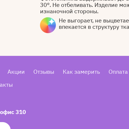
30°. Не отбеливать. Изделие мо
изнаночной стороны.
Не выгорает, не выцветает
впекается в структуру тк
Акции
Отзывы
Как замерить
Оплата
акты
 офис 310