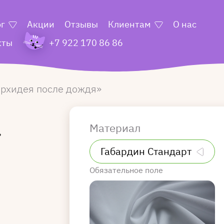
ог
Акции
Отзывы
Клиентам
О нас
кты
+7 922 170 86 86
рхидея после дождя
Материал
»
Обязательное поле