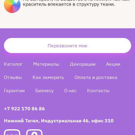
краситель впекается в структуру ткани.
Перезвоните мне
Каталог
Материалы
Декорации
Акции
Отзывы
Как замерить
Оплата и доставка
Гарантии
Бизнесу
О нас
Контакты
+7 922 170 86 86
Нижний Тагил, Индустриальная 46, офис 310