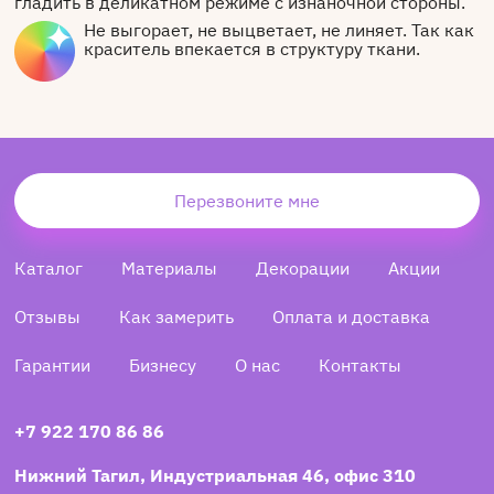
гладить в деликатном режиме с изнаночной стороны.
Не выгорает, не выцветает, не линяет. Так как
краситель впекается в структуру ткани.
Перезвоните мне
Каталог
Материалы
Декорации
Акции
Отзывы
Как замерить
Оплата и доставка
Гарантии
Бизнесу
О нас
Контакты
+7 922 170 86 86
Нижний Тагил, Индустриальная 46, офис 310