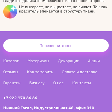
гладить в деликатном режиме с изнаночной стороны.
Не выгорает, не выцветает, не линяет. Так как
краситель впекается в структуру ткани.
Перезвоните мне
Каталог
Материалы
Декорации
Акции
Отзывы
Как замерить
Оплата и доставка
Гарантии
Бизнесу
О нас
Контакты
+7 922 170 86 86
Нижний Тагил, Индустриальная 46, офис 310