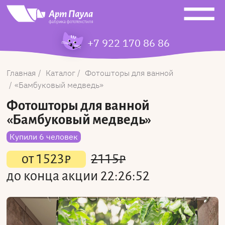
+7 922 170 86 86
Главная
Каталог
Фотошторы для ванной
Бамбуковый медведь
Фотошторы для ванной
«Бамбуковый медведь»
Купили 6 человек
от
1523
₽
2115
₽
до конца акции
22:26:52