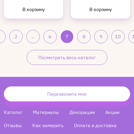
В корзину
В корзину
1
2
...
6
7
8
9
10
Посмотреть весь каталог
Перезвоните мне
Каталог
Материалы
Декорации
Акции
Отзывы
Как замерить
Оплата и доставка