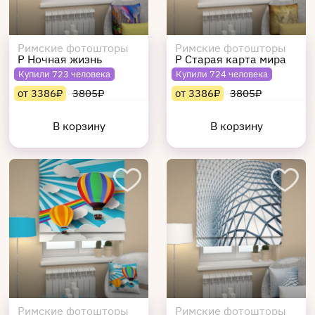
Римские фотошторы
Римские фотошторы
Р Ночная жизнь
Р Старая карта мира
Купили 723 человека
Купили 724 человека
от 3386₽
3805₽
от 3386₽
3805₽
В корзину
В корзину
Римские фотошторы
Римские фотошторы