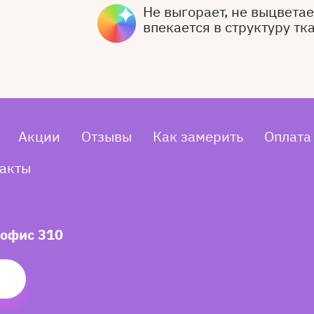
Не выгорает, не выцветает
впекается в структуру тк
Акции
Отзывы
Как замерить
Оплата
акты
 офис 310