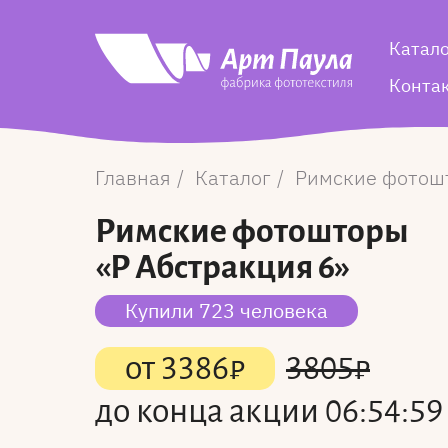
Катал
Конта
Главная
Каталог
Римские фотош
Римские фотошторы
«Р Абстракция 6»
Купили 723 человека
от
3386
₽
3805
₽
до конца акции
06:54:59