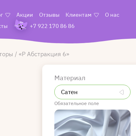
ог
Акции
Отзывы
Клиентам
О нас
кты
+7 922 170 86 86
торы
Р Абстракция 6
Материал
Обязательное поле