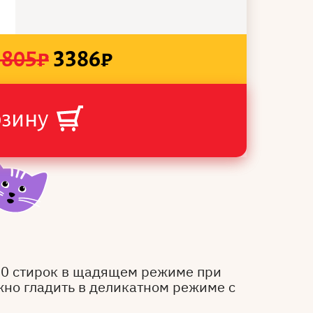
3805
₽
3386
₽
рзину
50 стирок в щадящем режиме при
жно гладить в деликатном режиме с