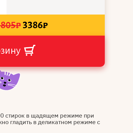
3805
₽
3386
₽
рзину
50 стирок в щадящем режиме при
жно гладить в деликатном режиме с