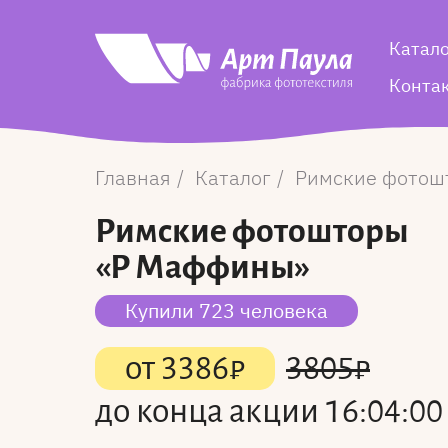
Катал
Конта
Главная
Каталог
Римские фотош
Римские фотошторы
«Р Маффины»
Купили 723 человека
от
3386
₽
3805
₽
до конца акции
16:04:00