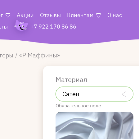
ог
Акции
Отзывы
Клиентам
О нас
кты
+7 922 170 86 86
торы
Р Маффины
Материал
Обязательное поле