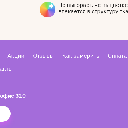
Не выгорает, не выцветает
впекается в структуру тк
Акции
Отзывы
Как замерить
Оплата
акты
 офис 310