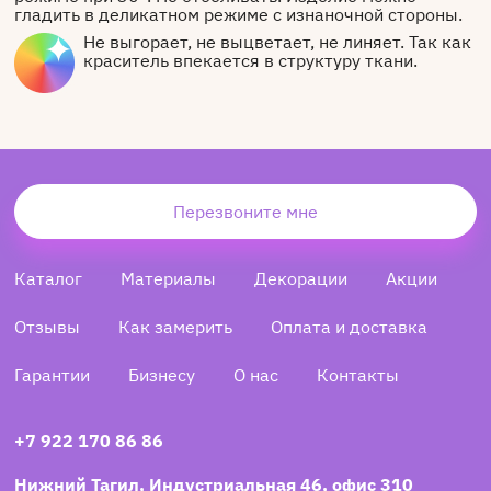
гладить в деликатном режиме с изнаночной стороны.
Не выгорает, не выцветает, не линяет. Так как
краситель впекается в структуру ткани.
Перезвоните мне
Каталог
Материалы
Декорации
Акции
Отзывы
Как замерить
Оплата и доставка
Гарантии
Бизнесу
О нас
Контакты
+7 922 170 86 86
Нижний Тагил, Индустриальная 46, офис 310