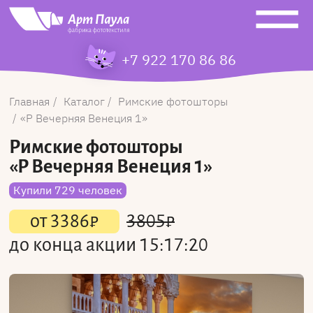
+7 922 170 86 86
Главная
Каталог
Римские фотошторы
Р Вечерняя Венеция 1
Римские фотошторы
«Р Вечерняя Венеция 1»
Купили 729 человек
от
3386
₽
3805
₽
до конца акции
15:17:20