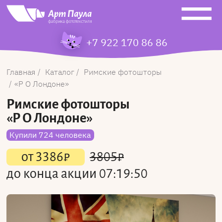
+7 922 170 86 86
Главная
Каталог
Римские фотошторы
Р О Лондоне
Римские фотошторы
«Р О Лондоне»
Купили 724 человека
от
3386
₽
3805
₽
до конца акции
07:19:50