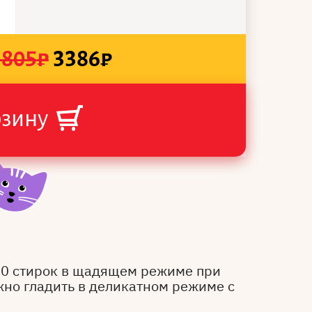
3805
₽
3386
₽
рзину
50 стирок в щадящем режиме при
жно гладить в деликатном режиме с