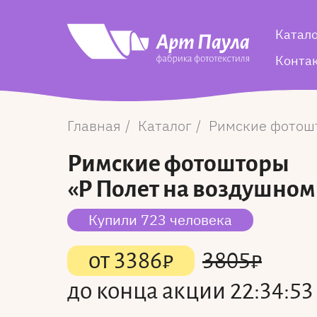
Катал
Конта
Главная
Каталог
Римские фотош
Римские фотошторы
«Р Полет на воздушном
Купили 723 человека
от
3386
₽
3805
₽
до конца акции
22:34:53