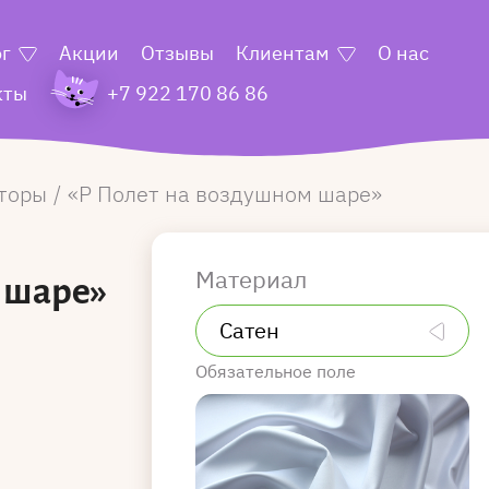
ог
Акции
Отзывы
Клиентам
О нас
кты
+7 922 170 86 86
торы
Р Полет на воздушном шаре
Материал
 шаре»
Обязательное поле