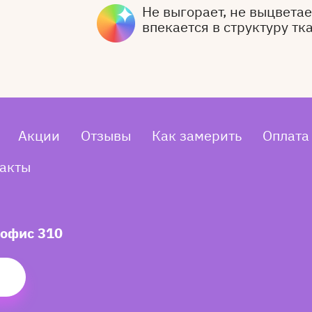
Не выгорает, не выцветает
впекается в структуру тк
Акции
Отзывы
Как замерить
Оплата
акты
 офис 310