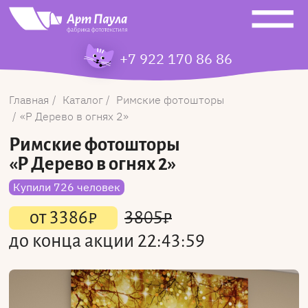
+7 922 170 86 86
Главная
Каталог
Римские фотошторы
Р Дерево в огнях 2
Римские фотошторы
«Р Дерево в огнях 2»
Купили 726 человек
от
3386
₽
3805
₽
до конца акции
22:43:59