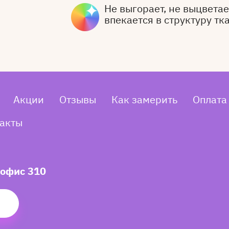
Не выгорает, не выцветает
впекается в структуру тк
Акции
Отзывы
Как замерить
Оплата
акты
 офис 310