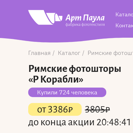
Катал
Конта
Главная
Каталог
Римские фотош
Римские фотошторы
«Р Корабли»
Купили 724 человека
от
3386
₽
3805
₽
до конца акции
20:48:40