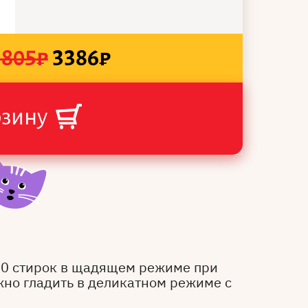
3805
₽
3386
₽
рзину
50 стирок в щадящем режиме при
жно гладить в деликатном режиме с