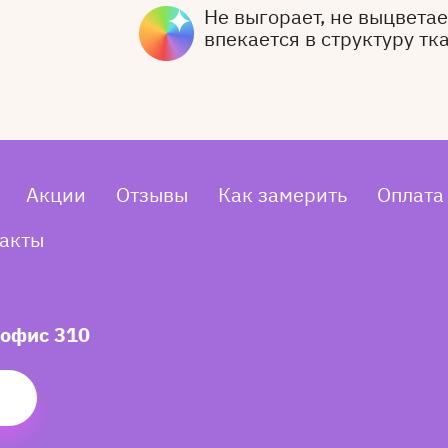
Не выгорает, не выцветает
впекается в структуру тк
Акции
Отзывы
Как замерить
Оплата
акты
 офис 310