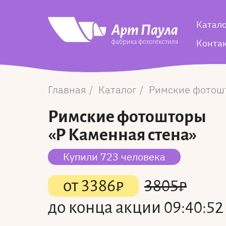
Катал
Конта
Главная
Каталог
Римские фотош
Римские фотошторы
«Р Каменная стена»
Купили 723 человека
от
3386
₽
3805
₽
до конца акции
09:40:52