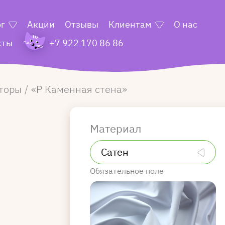
ог
Акции
Отзывы
Клиентам
О нас
кты
+7 922 170 86 86
торы
Р Каменная стена
Материал
Обязательное поле