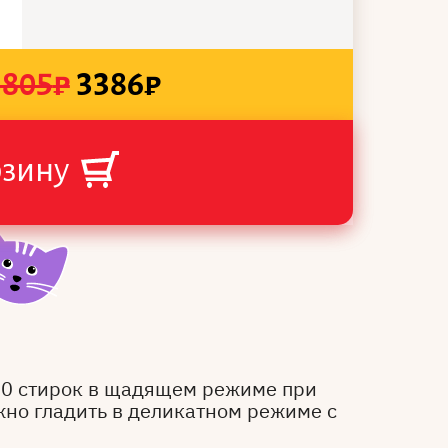
3805
₽
3386
₽
рзину
50 стирок в щадящем режиме при
жно гладить в деликатном режиме с