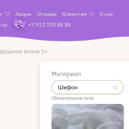
ог
Акции
Отзывы
Клиентам
О нас
кты
+7 922 170 86 86
здушная волна 1
Материал
Обязательное поле