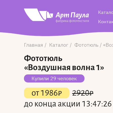
Катал
Конта
Главная
Каталог
Фототюль
Во
Фототюль
«Воздушная волна 1»
Купили 29 человек
от
1986
₽
2920
₽
до конца акции
13:47:25