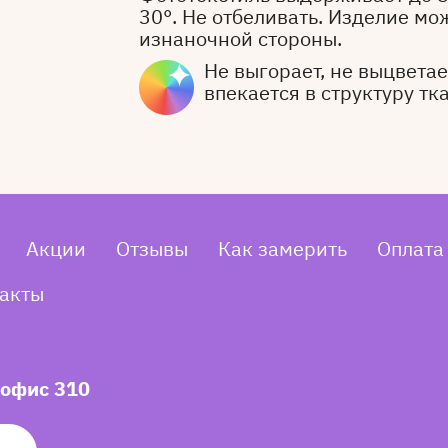
30°. Не отбеливать. Изделие мо
изнаночной стороны.
Не выгорает, не выцветает
впекается в структуру тк
Акции
Отзывы
Как замерить
Оплата
акты
 офис 310