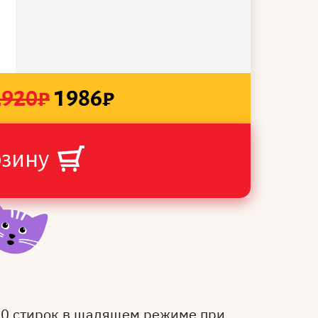
2920
₽
1986
₽
рзину
50 стирок в щадящем режиме при