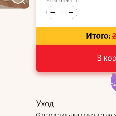
Комплектов
1
Итого:
В ко
Уход
Фототекстиль выдерживает до 