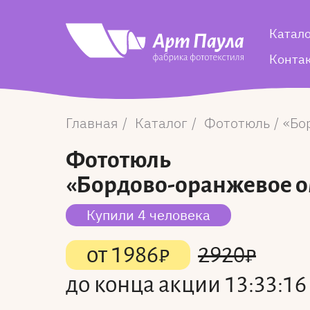
Катал
Конта
Главная
Каталог
Фототюль
Бо
Фототюль
«Бордово-оранжевое 
Купили 4 человека
от
1986
₽
2920
₽
до конца акции
13:33:15