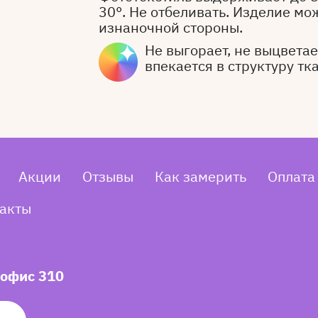
30°. Не отбеливать. Изделие мо
изнаночной стороны.
Не выгорает, не выцветает
впекается в структуру тк
Акции
Отзывы
Как замерить
Оплата
акты
 офис 310