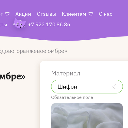
ог
Акции
Отзывы
Клиентам
О нас
кты
+7 922 170 86 86
рдово-оранжевое омбре
Материал
омбре»
Обязательное поле