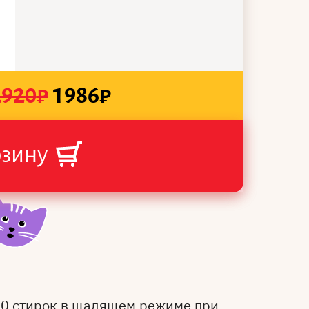
2920
₽
1986
₽
рзину
50 стирок в щадящем режиме при