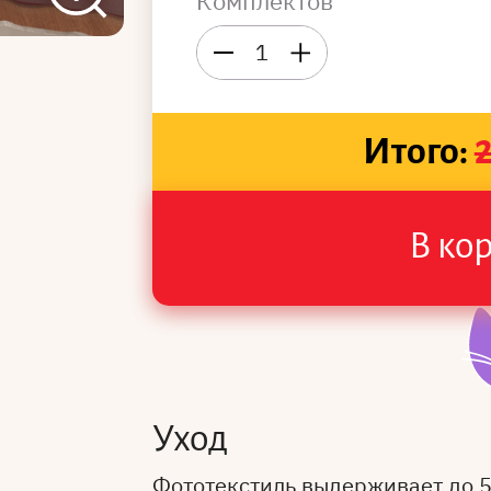
Комплектов
1
Итого:
В ко
Уход
Фототекстиль выдерживает до 