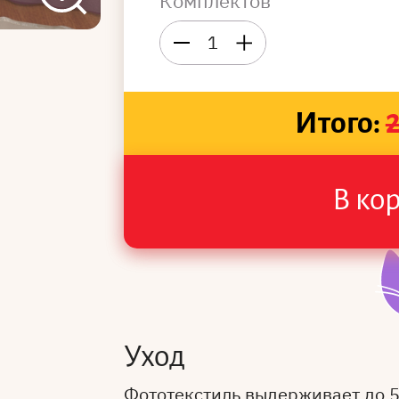
Комплектов
1
Итого:
В ко
Уход
Фототекстиль выдерживает до 