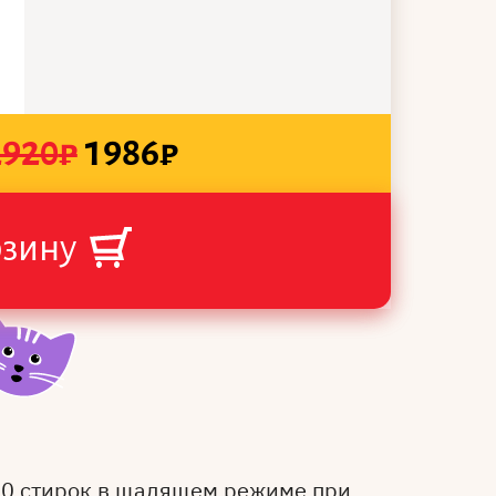
2920
₽
1986
₽
рзину
50 стирок в щадящем режиме при