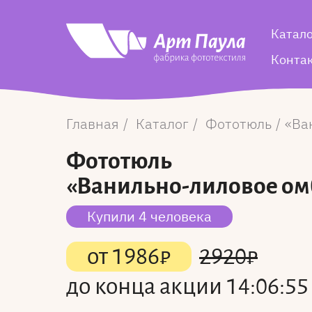
Катал
Конта
Главная
Каталог
Фототюль
Ва
Фототюль
«Ванильно-лиловое ом
Купили 4 человека
от
1986
₽
2920
₽
до конца акции
14:06:54