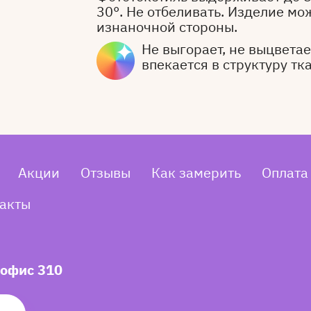
30°. Не отбеливать. Изделие мо
изнаночной стороны.
Не выгорает, не выцветает
впекается в структуру тк
Акции
Отзывы
Как замерить
Оплата
акты
 офис 310