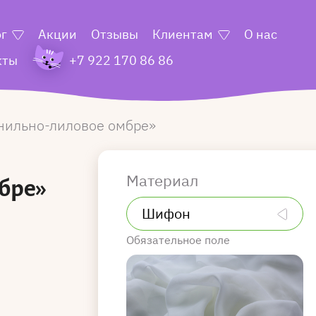
ог
Акции
Отзывы
Клиентам
О нас
кты
+7 922 170 86 86
нильно-лиловое омбре
Материал
бре»
Обязательное поле