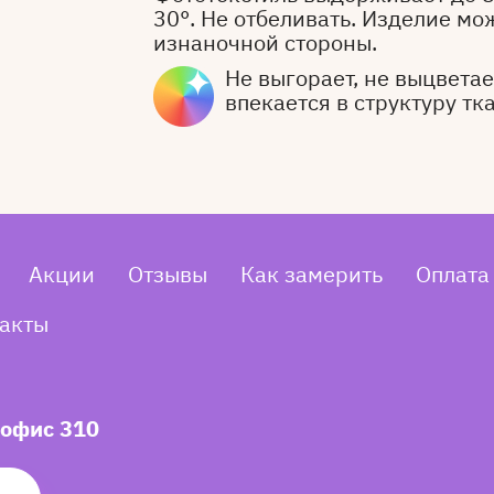
30°. Не отбеливать. Изделие мо
изнаночной стороны.
Не выгорает, не выцветает
впекается в структуру тк
Акции
Отзывы
Как замерить
Оплата
акты
 офис 310