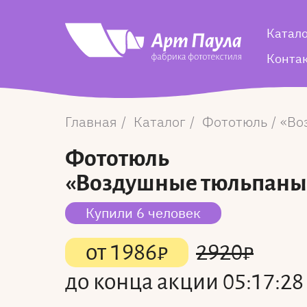
Катал
Конта
Главная
Каталог
Фототюль
Во
Фототюль
«Воздушные тюльпаны
Купили 6 человек
от
1986
₽
2920
₽
до конца акции
05:17:28