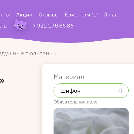
ог
Акции
Отзывы
Клиентам
О нас
кты
+7 922 170 86 86
здушные тюльпаны
Материал
»
Обязательное поле