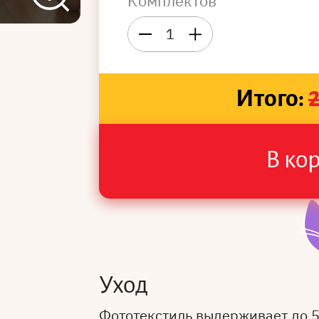
Комплектов
1
Итого:
В ко
Уход
Фототекстиль выдерживает до 