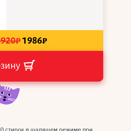
2920
₽
1986
₽
рзину
50 стирок в щадящем режиме при