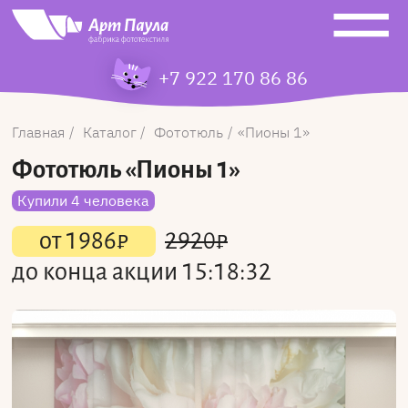
+7 922 170 86 86
Главная
Каталог
Фототюль
Пионы 1
Фототюль
«Пионы 1»
Купили 4 человека
от
1986
₽
2920
₽
до конца акции
15:18:32