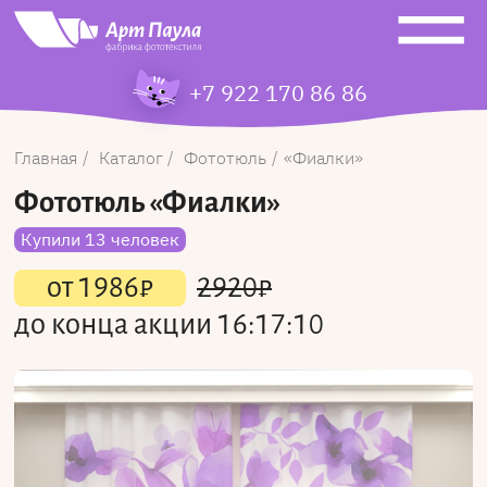
+7 922 170 86 86
Главная
Каталог
Фототюль
Фиалки
Фототюль
«Фиалки»
Купили 13 человек
от
1986
₽
2920
₽
до конца акции
16:17:10