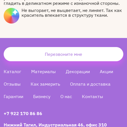
гладить в деликатном режиме с изнаночной стороны.
Не выгорает, не выцветает, не линяет. Так как
краситель впекается в структуру ткани.
Перезвоните мне
Каталог
Материалы
Декорации
Акции
Отзывы
Как замерить
Оплата и доставка
Гарантии
Бизнесу
О нас
Контакты
+7 922 170 86 86
Нижний Тагил, Индустриальная 46, офис 310