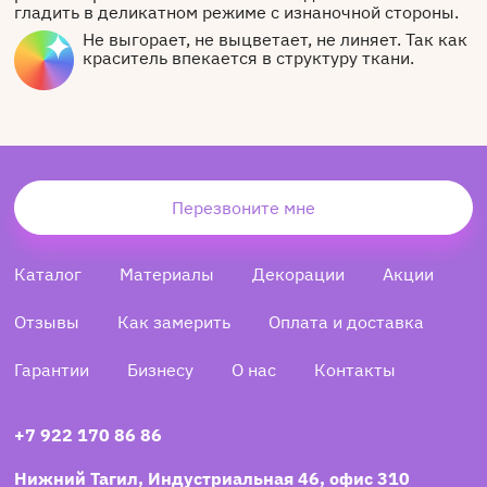
гладить в деликатном режиме с изнаночной стороны.
Не выгорает, не выцветает, не линяет. Так как
краситель впекается в структуру ткани.
Перезвоните мне
Каталог
Материалы
Декорации
Акции
Отзывы
Как замерить
Оплата и доставка
Гарантии
Бизнесу
О нас
Контакты
+7 922 170 86 86
Нижний Тагил, Индустриальная 46, офис 310