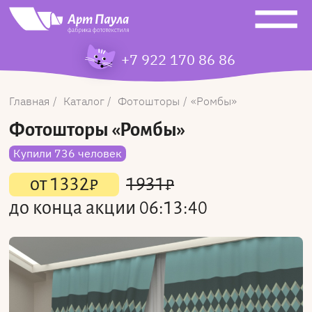
+7 922 170 86 86
Главная
Каталог
Фотошторы
Ромбы
Фотошторы
«Ромбы»
Купили 736 человек
от
1332
₽
1931
₽
до конца акции
06:13:40