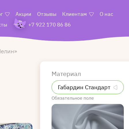
ог
Акции
Отзывы
Клиентам
О нас
кты
+7 922 170 86 86
елин
Материал
Обязательное поле