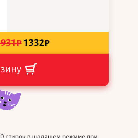
1931
₽
1332
₽
рзину
50 стирок в щадящем режиме при