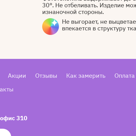
30°. Не отбеливать. Изделие мо
изнаночной стороны.
Не выгорает, не выцветает
впекается в структуру тк
Акции
Отзывы
Как замерить
Оплата
акты
 офис 310