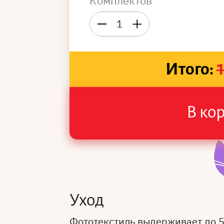
Комплектов
1
Итого:
В ко
Уход
Фототекстиль выдерживает до 