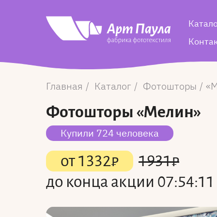
Катал
Конта
Главная
Каталог
Фотошторы
М
Фотошторы
«Мелин»
Купили 724 человека
от
1332
₽
1931
₽
до конца акции
07:54:11