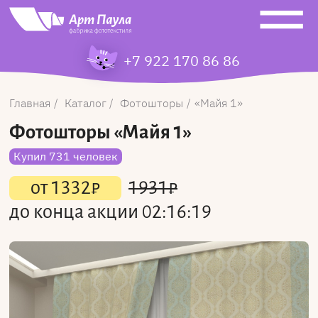
+7 922 170 86 86
Главная
Каталог
Фотошторы
Майя 1
Фотошторы
«Майя 1»
Купил 731 человек
от
1332
₽
1931
₽
до конца акции
02:16:19