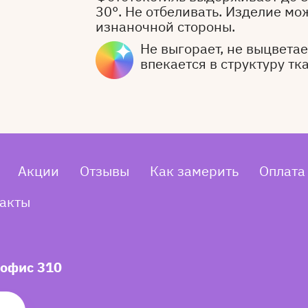
30°. Не отбеливать. Изделие мо
изнаночной стороны.
Не выгорает, не выцветает
впекается в структуру тк
Акции
Отзывы
Как замерить
Оплата
акты
 офис 310