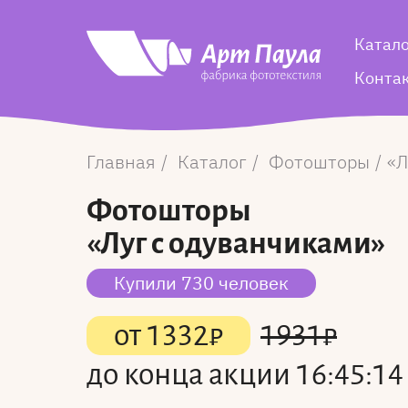
Катал
Конта
Главная
Каталог
Фотошторы
Л
Фотошторы
«Луг с одуванчиками»
Купили 730 человек
от
1332
₽
1931
₽
до конца акции
16:45:13