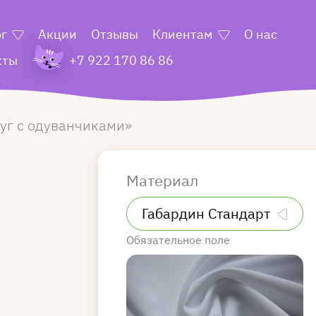
ог
Акции
Отзывы
Клиентам
О нас
кты
+7 922 170 86 86
уг с одуванчиками
Материал
Обязательное поле