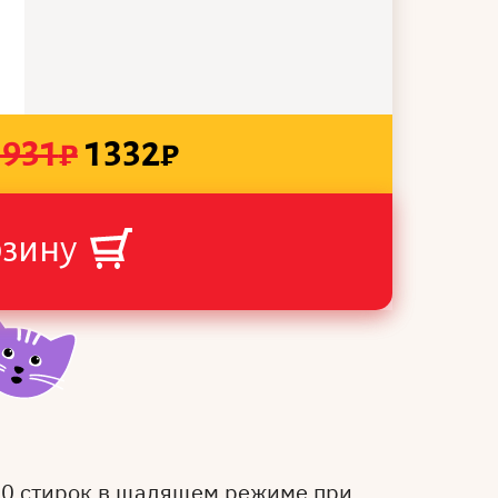
1931
₽
1332
₽
рзину
50 стирок в щадящем режиме при