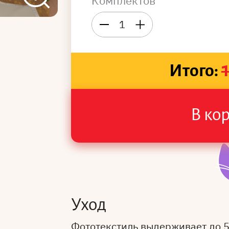
Комплектов
1
Итого:
В ко
Уход
Фототекстиль выдерживает до 