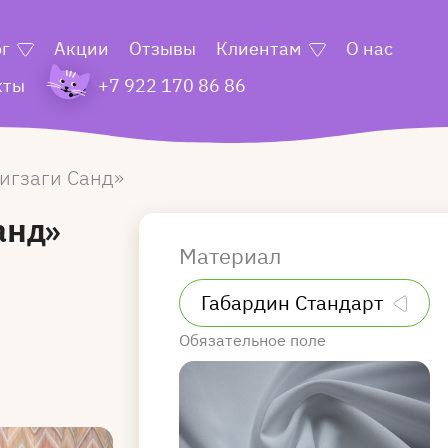
ог
Акции
Отзывы
Клиентам
О нас
кты
+7 922 170 86 86
игзаги Санд
анд»
Материал
Обязательное поле