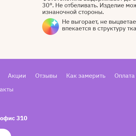
30°. Не отбеливать. Изделие мо
изнаночной стороны.
Не выгорает, не выцветает
впекается в структуру тк
Акции
Отзывы
Как замерить
Оплата
акты
 офис 310