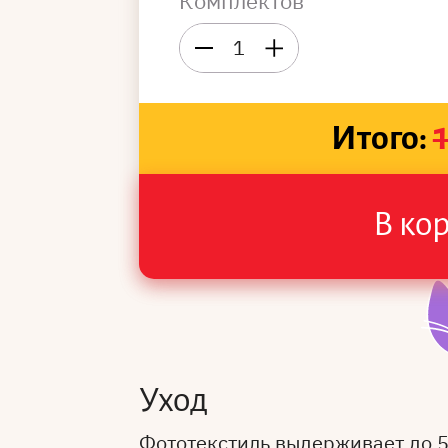
Комплектов
1
Итого:
В ко
Уход
Фототекстиль выдерживает до 