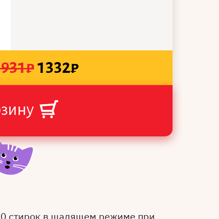
1931
₽
1332
₽
рзину
50 стирок в щадящем режиме при