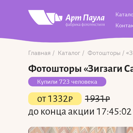
Катал
Конта
Главная
Каталог
Фотошторы
З
Фотошторы
«Зигзаги С
Купили 723 человека
от
1332
₽
1931
₽
до конца акции
17:45:02