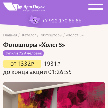
+7 922 170 86 86
Главная
Каталог
Фотошторы
Холст 5
Фотошторы
«Холст 5»
Купили 729 человек
от
1332
₽
1931
₽
до конца акции
01:26:55