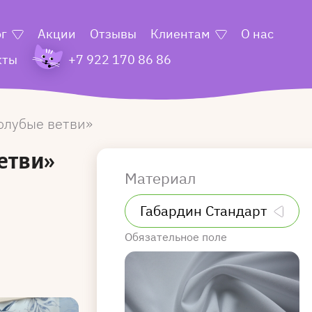
ог
Акции
Отзывы
Клиентам
О нас
кты
+7 922 170 86 86
олубые ветви
етви»
Материал
Обязательное поле