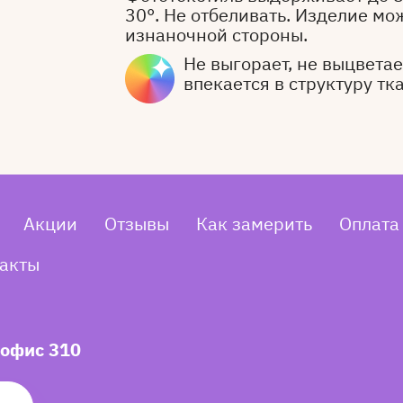
30°. Не отбеливать. Изделие мо
изнаночной стороны.
Не выгорает, не выцветает
впекается в структуру тк
Акции
Отзывы
Как замерить
Оплата
акты
 офис 310