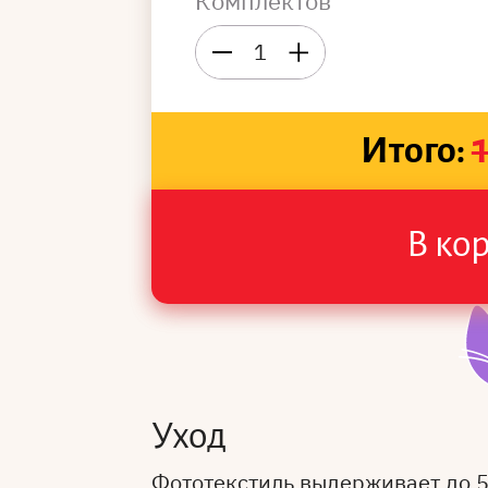
Комплектов
1
Итого:
В ко
Уход
Фототекстиль выдерживает до 