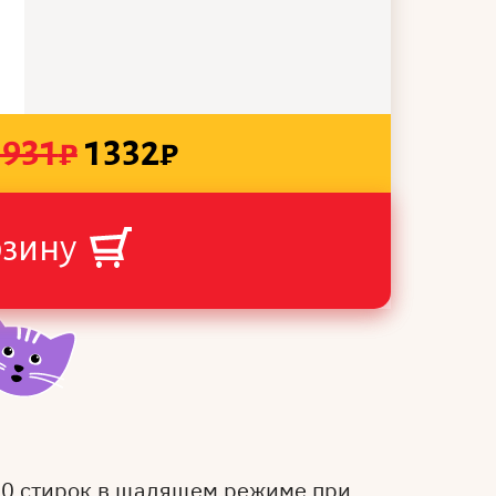
1931
₽
1332
₽
рзину
50 стирок в щадящем режиме при