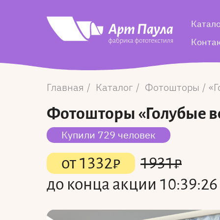
Катал
Конта
Главная
Каталог
Фотошторы
Г
Фотошторы
«Голубые в
Купили 729 человек
от
1332
₽
1931
₽
до конца акции
10:39:26