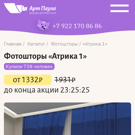
+7 922 170 86 86
Главная
Каталог
Фотошторы
Атрика 1
Фотошторы
«Атрика 1»
Купили 738 человек
от
1332
₽
1931
₽
до конца акции
23:25:25