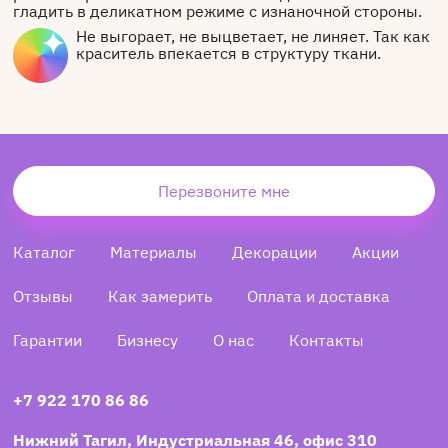
гладить в деликатном режиме с изнаночной стороны.
Не выгорает, не выцветает, не линяет. Так как
краситель впекается в структуру ткани.
Перезвоните мне
Каталог
Материалы
Декорации
Акции
Отзывы
Как замерить
Оплата и доставка
Гарантии
Бизнесу
О нас
Контакты
+7 922 170 86 86
Нижний Тагил, Индустриальная 46, офис 310