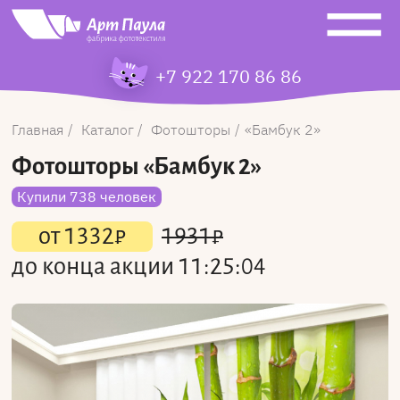
+7 922 170 86 86
Главная
Каталог
Фотошторы
Бамбук 2
Фотошторы
«Бамбук 2»
Купили 738 человек
от
1332
₽
1931
₽
до конца акции
11:25:04