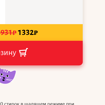
1931
₽
1332
₽
рзину
50 стирок в щадящем режиме при