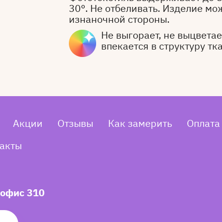
30°. Не отбеливать. Изделие мо
изнаночной стороны.
Не выгорает, не выцветает
впекается в структуру тк
Акции
Отзывы
Как замерить
Оплата
акты
 офис 310