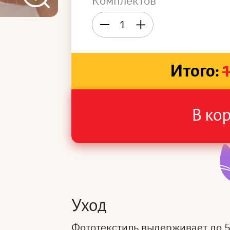
Комплектов
1
Итого:
В ко
Уход
Фототекстиль выдерживает до 