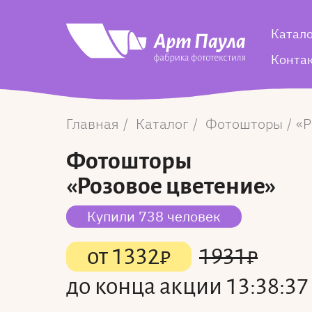
Катал
Конта
Главная
Каталог
Фотошторы
Р
Фотошторы
«Розовое цветение»
Купили 738 человек
от
1332
₽
1931
₽
до конца акции
13:38:37