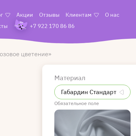
ог
Акции
Отзывы
Клиентам
О нас
кты
+7 922 170 86 86
озовое цветение
Материал
Обязательное поле