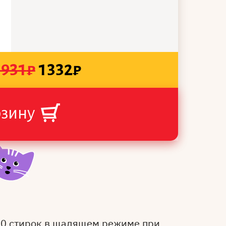
1931
₽
1332
₽
рзину
50 стирок в щадящем режиме при