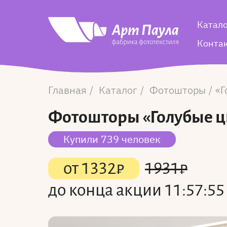
Катал
Конта
Главная
Каталог
Фотошторы
Г
Фотошторы
«Голубые 
Купили 739 человек
от
1332
₽
1931
₽
до конца акции
11:57:55