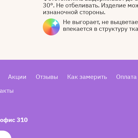
30°. Не отбеливать. Изделие мо
изнаночной стороны.
Не выгорает, не выцветает
впекается в структуру тк
Акции
Отзывы
Как замерить
Оплата
акты
 офис 310