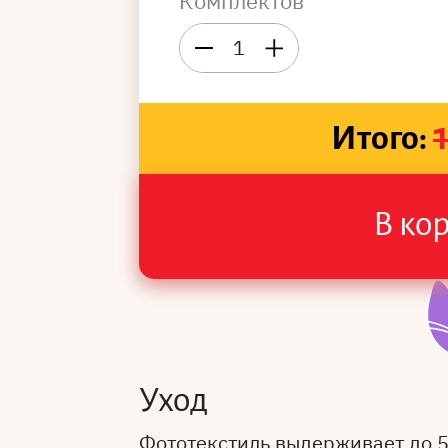
Комплектов
1
Итого:
В ко
Уход
Фототекстиль выдерживает до 