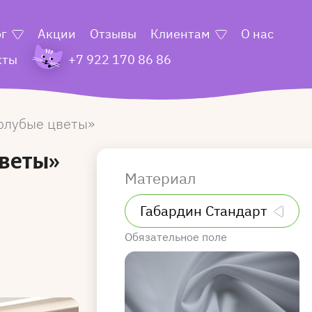
ог
Акции
Отзывы
Клиентам
О нас
кты
+7 922 170 86 86
олубые цветы
цветы»
Материал
Обязательное поле