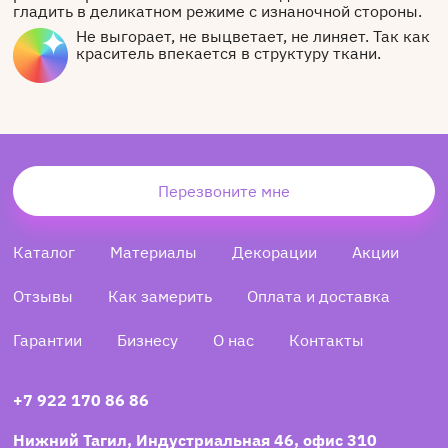
гладить в деликатном режиме с изнаночной стороны.
Не выгорает, не выцветает, не линяет. Так как
краситель впекается в структуру ткани.
Перезвоните мне
Каталог
Материалы
Декорации
Акции
Отзывы
Как замерить
Оплата и доставка
Гарантии
Бизнесу
О нас
Контакты
+7 922 170 86 86
Нижний Тагил, Индустриальная 46, офис 310