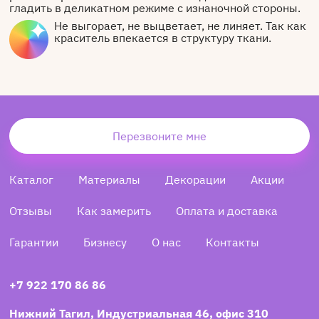
гладить в деликатном режиме с изнаночной стороны.
Не выгорает, не выцветает, не линяет. Так как
краситель впекается в структуру ткани.
Перезвоните мне
Каталог
Материалы
Декорации
Акции
Отзывы
Как замерить
Оплата и доставка
Гарантии
Бизнесу
О нас
Контакты
+7 922 170 86 86
Нижний Тагил, Индустриальная 46, офис 310