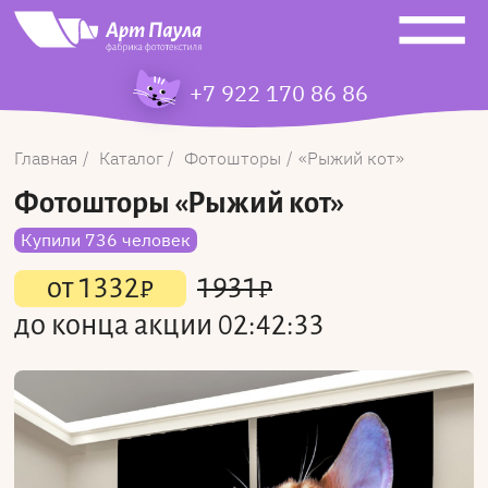
+7 922 170 86 86
Главная
Каталог
Фотошторы
Рыжий кот
Фотошторы
«Рыжий кот»
Купили 736 человек
от
1332
₽
1931
₽
до конца акции
02:42:33