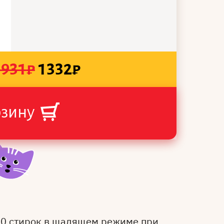
1931
₽
1332
₽
рзину
50 стирок в щадящем режиме при