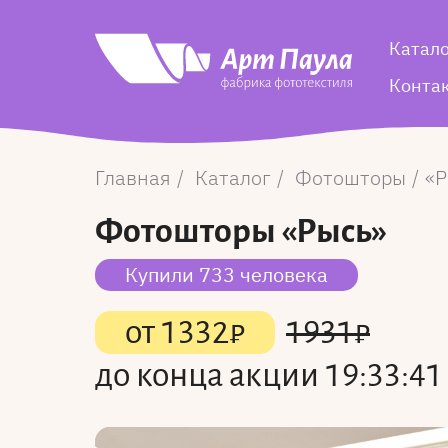
Катал
Конта
Главная
Каталог
Фотошторы
Р
Фотошторы
«Рысь»
Купили 733 человека
от
1332
₽
1931
₽
до конца акции
19:33:41