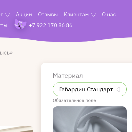
ог
Акции
Отзывы
Клиентам
О нас
кты
+7 922 170 86 86
ысь
Материал
Обязательное поле