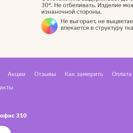
30°. Не отбеливать. Изделие мо
изнаночной стороны.
Не выгорает, не выцветает
впекается в структуру тк
Акции
Отзывы
Как замерить
Оплата
акты
 офис 310