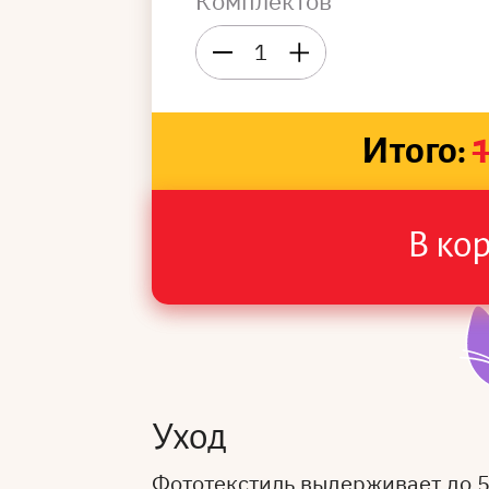
Комплектов
1
Итого:
В ко
Уход
Фототекстиль выдерживает до 